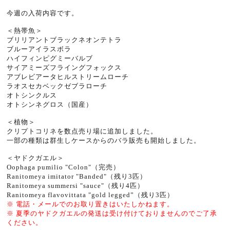
今週の入荷内容です。
＜熱帯魚＞
ブリリアントブラックネオンテトラ
ブルーアイラスボラ
ハイフィンピグミーバルブ
サイアミーズフライングフォックス
アブレビアータヒルストリームローチ
ラオスセカベックゼブラローチ
オトシンクルス
オトシンネグロス（国産）
＜植物＞
クリプトコリネを数点売り場に追加しました。
一部の種類は群生しケースからのバラ販売も開始しました。
＜ヤドクガエル＞
Oophaga pumilio "Colon"（完売）
Ranitomeya imitator "Banded"（残り3匹）
Ranitomeya summersi "sauce"（残り4匹）
Ranitomeya flavovittata "gold legged”（残り3匹）
※ 電話・メールでのお取り置きはいたしかねます。
※ 夏季のヤドクガエルの発送は受け付けておりませんのでご了承
ください。