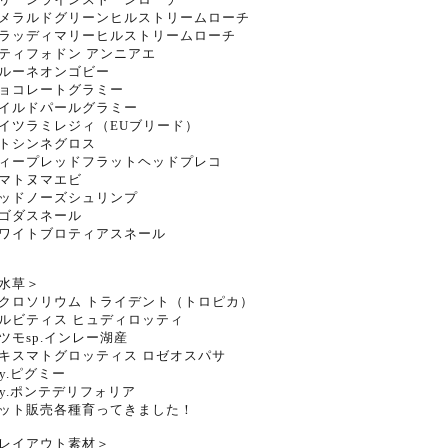
メラルドグリーンヒルストリームローチ
ラッディマリーヒルストリームローチ
ティフォドン アンニアエ
ルーネオンゴビー
ョコレートグラミー
イルドパールグラミー
イツラミレジィ（EUブリード）
トシンネグロス
ィープレッドフラットヘッドプレコ
マトヌマエビ
ッドノーズシュリンプ
ゴダスネール
ワイトブロティアスネール
水草＞
クロソリウム トライデント（トロピカ）
ルビティス ヒュディロッティ
ツモsp.インレー湖産
キスマトグロッティス ロゼオスパサ
ry.ピグミー
ry.ポンテデリフォリア
ット販売各種育ってきました！
レイアウト素材＞