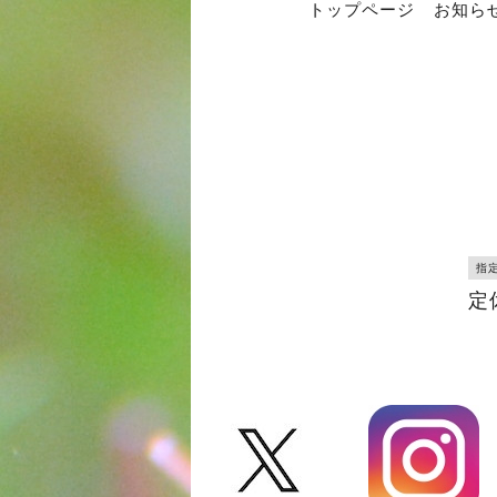
トップページ
お知ら
指
定